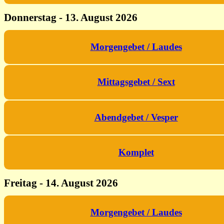
Donnerstag - 13. August 2026
Morgengebet / Laudes
Mittagsgebet / Sext
Abendgebet / Vesper
Komplet
Freitag - 14. August 2026
Morgengebet / Laudes