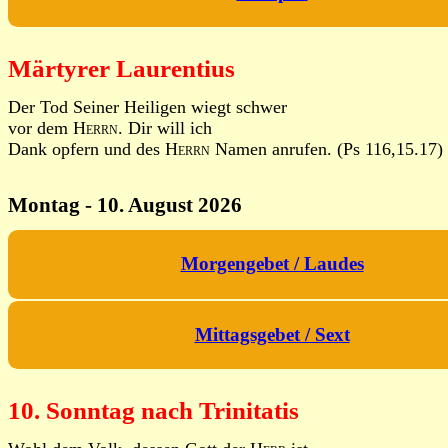
Märtyrer Laurentius
Der Tod Seiner Heiligen wiegt schwer
vor dem
Herrn
. Dir will ich
Dank opfern und des
Herrn
Namen anrufen. (Ps 116,15.17)
Montag - 10. August 2026
Morgengebet / Laudes
Mittagsgebet / Sext
10. Sonntag nach Trinitatis