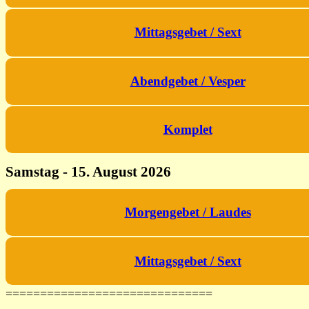
Mittagsgebet / Sext
Abendgebet / Vesper
Komplet
Samstag - 15. August 2026
Morgengebet / Laudes
Mittagsgebet / Sext
==============================