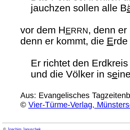
jauchzen sollen alle B
vor dem H
, denn er
E
RRN
denn er kommt, die
E
rde 
Er richtet den Erdkrei
und die Völker in s
e
in
Aus: Evangelisches Tagzeitenbu
©
Vier-Türme-Verlag, Münster
©
Joachim Januschek