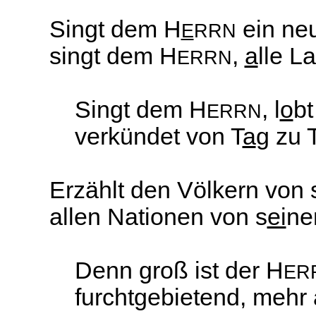
Singt dem H
ein ne
E
RRN
singt dem H
,
a
lle L
ERRN
Singt dem H
, l
o
bt
ERRN
verkündet von T
a
g zu 
Erzählt den Völkern von 
allen Nationen von s
ei
ne
Denn groß ist der H
ER
furchtgebietend, mehr 