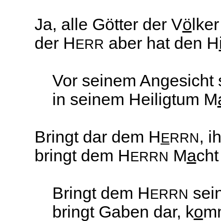
Ja, alle Götter der V
ö
lker
der H
aber hat den H
ERR
Vor seinem Angesicht 
in seinem Heiligtum M
Bringt dar dem H
, i
E
RRN
bringt dem H
M
a
cht
ERRN
Bringt dem H
sei
ERRN
bringt Gaben dar, k
o
mm